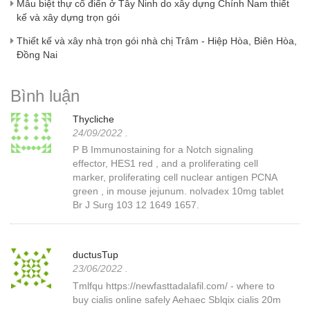
Mẫu biệt thự cổ điển ở Tây Ninh do xây dựng Chính Nam thiết
kế và xây dựng trọn gói
Thiết kế và xây nhà trọn gói nhà chị Trâm - Hiệp Hòa, Biên Hòa,
Đồng Nai
Bình luận
Thycliche
24/09/2022
.
P B Immunostaining for a Notch signaling
effector, HES1 red , and a proliferating cell
marker, proliferating cell nuclear antigen PCNA
green , in mouse jejunum. nolvadex 10mg tablet
Br J Surg 103 12 1649 1657.
ductusTup
23/06/2022
.
Tmlfqu https://newfasttadalafil.com/ - where to
buy cialis online safely Aehaec Sblqix cialis 20m