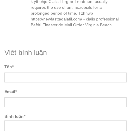
k ytt ohje Cialis Tbrgmr Treatment usually
requires the use of antimicrobials for a
prolonged period of time. Tzhhwp
https://newfasttadalafil.com/ - cialis professional
Befdti Finasteride Mail Order Virginia Beach
Viết bình luận
Tên
*
Email
*
Bình luận
*