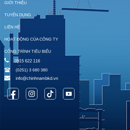
GIỚI THIỆU
TUYỂN DỤNG
LIÊN HỆ
HOẠT ĐỘNG CỦA CÔNG TY
CÔNG TRÌNH TIÊU BIỂU
0915 622 116
(0251) 3 680 380
info@chinhnambkd.vn