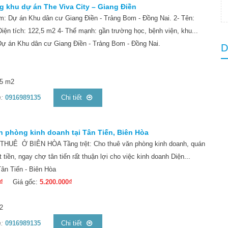
g khu dự án The Viva City – Giang Điền
ểm: Dự án Khu dân cư Giang Điền - Trảng Bom - Đồng Nai. 2- Tên:
iện tích: 122,5 m2 4- Thế mạnh: gần trường học, bệnh viện, khu...
ự án Khu dân cư Giang Điền - Trảng Bom - Đồng Nai.
D
,5 m2
:
0916989135
Chi tiết
n phòng kinh doanh tại Tân Tiến, Biên Hòa
HUÊ Ở BIÊN HÒA Tầng trệt: Cho thuê văn phòng kinh doanh, quán
 tiền, ngay chợ tân tiến rất thuận lợi cho việc kinh doanh Diện...
ân Tiến - Biên Hòa
₫
Giá gốc:
5.200.000₫
2
:
0916989135
Chi tiết