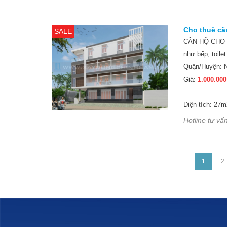
Cho thuê căn
SALE
CĂN HỘ CHO TH
như bếp, toilet
Quận/Huyện:
Giá:
1.000.000
Diện tích: 27m
Hotline tư vấn
1
2