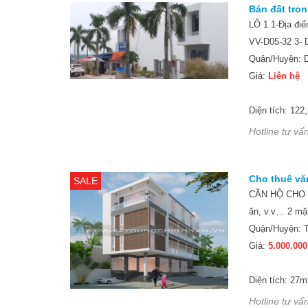
Bán đất tron
LÔ 1 1-Địa đi
VV-D05-32 3- D
Quận/Huyện: D
Giá:
Liên hệ
Diện tích: 122
Hotline tư vấn
Cho thuê vă
SALE
CĂN HỘ CHO T
ăn, v.v… 2 mặt
Quận/Huyện: T
Giá:
5.000.000
Diện tích: 27m
Hotline tư vấn