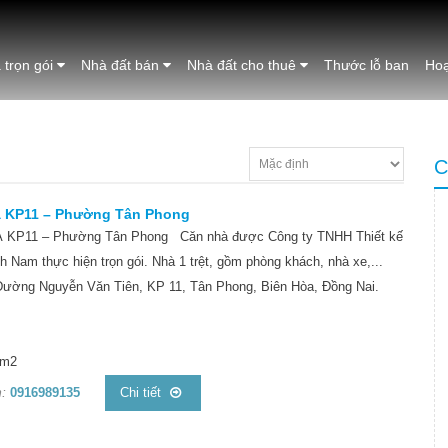
 trọn gói
Nhà đất bán
Nhà đất cho thuê
Thước lỗ ban
Hoạ
C
à KP11 – Phường Tân Phong
KP11 – Phường Tân Phong Căn nhà được Công ty TNHH Thiết kế
 Nam thực hiện trọn gói. Nhà 1 trệt, gồm phòng khách, nhà xe,...
ường Nguyễn Văn Tiên, KP 11, Tân Phong, Biên Hòa, Đồng Nai.
 m2
:
0916989135
Chi tiết