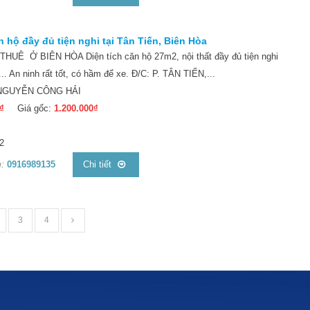
 hộ đầy đủ tiện nghi tại Tân Tiến, Biên Hòa
UÊ Ở BIÊN HÒA Diện tích căn hộ 27m2, nội thất đầy đủ tiện nghi
... An ninh rất tốt, có hầm để xe. Đ/C: P. TÂN TIẾN,...
 NGUYỄN CÔNG HẢI
₫
Giá gốc:
1.200.000₫
2
:
0916989135
Chi tiết
3
4